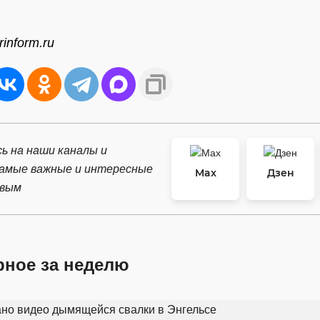
inform.ru
ь на наши каналы и
самые важные и интересные
Max
Дзен
рвым
рное за неделю