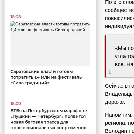
По его сло
сообщество
18:08
повысились
индивидуал
«Мы пон
угла т
все. На
Саратовские власти готовы
потратить 1,4 млн на фестиваль
«Сила традиций»
Сейчас в г
Владельцы 
дороже.
18:00
ВТБ: на Петербургском марафоне
Напомним, 
«Пушкин — Петербург» появится
новая беговая трасса для
региона, п
профессиональных спортсменов
Володин по