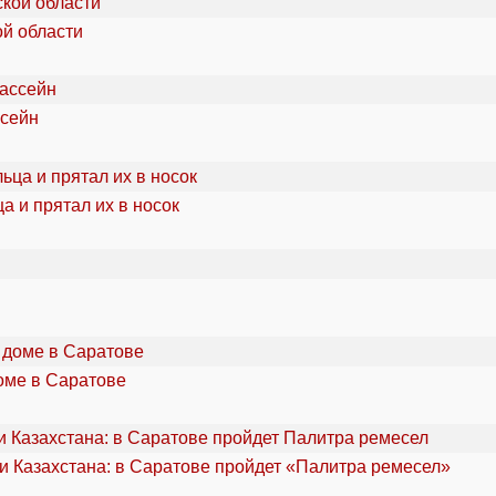
ой области
ссейн
а и прятал их в носок
оме в Саратове
и Казахстана: в Саратове пройдет «Палитра ремесел»