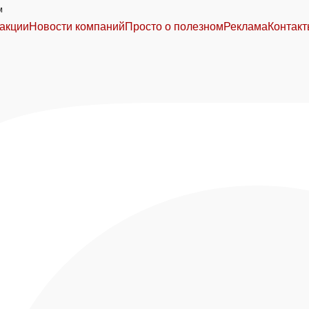
м
акции
Новости компаний
Просто о полезном
Реклама
Контак