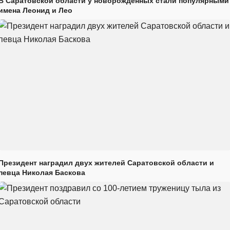
В Саратовской области у новорожденных стали популярными
имена Леонид и Лео
Президент наградил двух жителей Саратовской области и
певца Николая Баскова