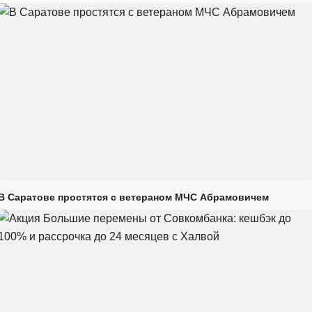
В Саратове простятся с ветераном МЧС Абрамовичем