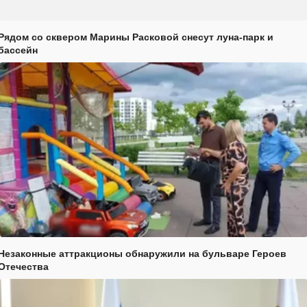
Рядом со сквером Марины Расковой снесут луна-парк и
бассейн
Незаконные аттракционы обнаружили на бульваре Героев
Отечества