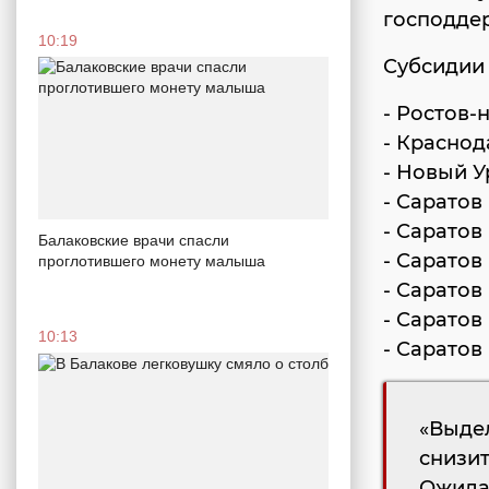
господдер
10:19
Субсидии
- Ростов-
- Краснод
- Новый У
- Саратов
- Саратов
Балаковские врачи спасли
- Саратов
проглотившего монету малыша
- Саратов
- Саратов
10:13
- Саратов 
«Выдел
снизи
Ожида