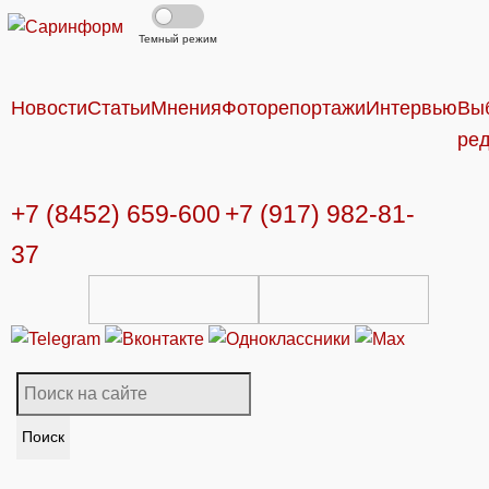
Темный режим
Новости
Статьи
Мнения
Фоторепортажи
Интервью
Вы
ре
+7 (8452) 659-600
+7 (917) 982-81-
37
Поиск