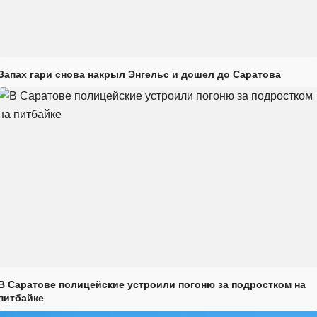
Запах гари снова накрыл Энгельс и дошел до Саратова
В Саратове полицейские устроили погоню за подростком на
питбайке