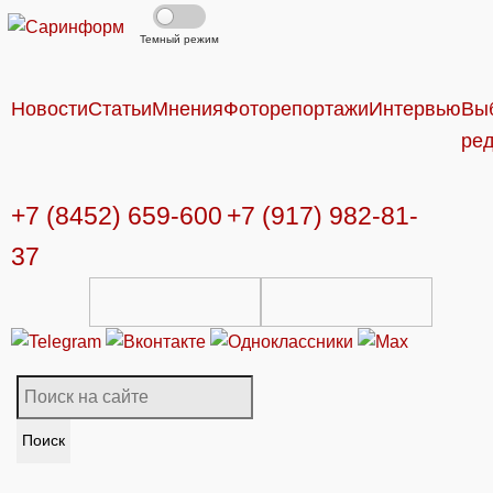
Темный режим
Новости
Статьи
Мнения
Фоторепортажи
Интервью
Вы
ре
+7 (8452) 659-600
+7 (917) 982-81-
37
Поиск