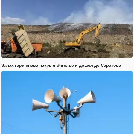
Запах гари снова накрыл Энгельс и дошел до Саратова