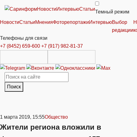
Новости
Интервью
Статьи
Темный режим
Новости
Статьи
Мнения
Фоторепортажи
Интервью
Выбор
Н
редакции
к
Телефоны для связи
+7 (8452) 659-600
+7 (917) 982-81-37
Поиск
1 марта 2019, 15:55
Общество
Жители региона вложили в