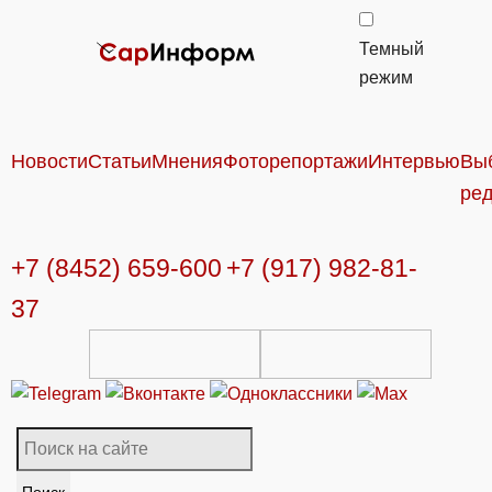
Темный
режим
Новости
Статьи
Мнения
Фоторепортажи
Интервью
Вы
ре
+7 (8452) 659-600
+7 (917) 982-81-
37