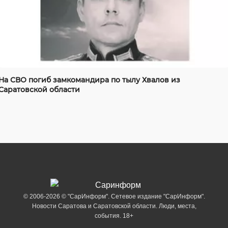
На СВО погиб замкомандира по тылу Хвалов из
Саратовской области
© 2006-2026 © "СарИнформ". Сетевое издание "СарИнформ".
Новости Саратова и Саратовской области. Люди, места,
события. 18+