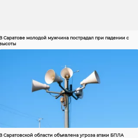
В Саратове молодой мужчина пострадал при падении с
высоты
В Саратовской области объявлена угроза атаки БПЛА