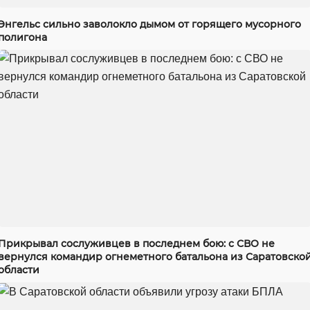
Энгельс сильно заволокло дымом от горящего мусорного
полигона
Прикрывал сослуживцев в последнем бою: с СВО не
вернулся командир огнеметного батальона из Саратовско
области