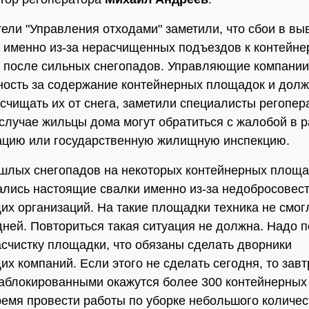
ели "Управления отходами" заметили, что сбои в вы
 именно из-за нерасчищенных подъездов к контейн
после сильных снегопадов. Управляющие компании
ность за содержание контейнерных площадок и дол
счищать их от снега, заметили специалисты регопер
случае жильцы дома могут обратиться с жалобой в 
ацию или государственную жилищную инспекцию.
шлых снегопадов на некоторых контейнерных площа
лись настоящие свалки именно из-за недобросовес
х организаций. На такие площадки техника не смог
дней. Повториться такая ситуация не должна. Надо п
асчистку площадки, что обязаны сделать дворники
х компаний. Если этого не сделать сегодня, то завт
аблокированными окажутся более 300 контейнерных
емя провести работы по уборке небольшого количест