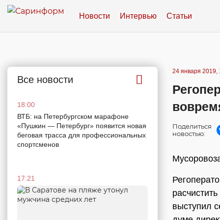
Новости
Интервью
Статьи
24 января 2019, 
Все новости
Регопе
вовремя
18:00
ВТБ: на Петербургском марафоне
«Пушкин — Петербург» появится новая
Поделиться
новостью:
беговая трасса для профессиональных
спортсменов
Мусоровоза
17:21
Регоперато
расчистить
выступил с
думе дирек