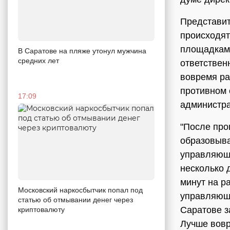
Представит
происходят
площадкам 
В Саратове на пляже утонул мужчина
средних лет
ответствен
вовремя ра
противном 
17:09
администр
"После про
образовыва
управляющи
несколько 
минут на р
Московский наркосбытчик попал под
управляющи
статью об отмывании денег через
Саратове з
криптовалюту
Лучше вовр