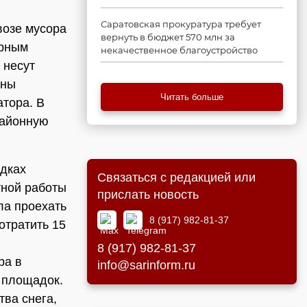
Саратовская прокуратура требует
возе мусора
вернуть в бюджет 570 млн за
ерным
некачественное благоустройство
 несут
жны
Читать больше
атора. В
районную
дках
Связаться с редакцией или
тной работы
прислать новость
ла проехать
8 (917) 982-81-37
отратить 15
8 (917) 982-81-37
ра в
info@sarinform.ru
 площадок.
ва снега,