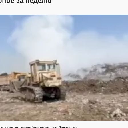
рное за неделю
 видео дымящейся свалки в Энгельсе