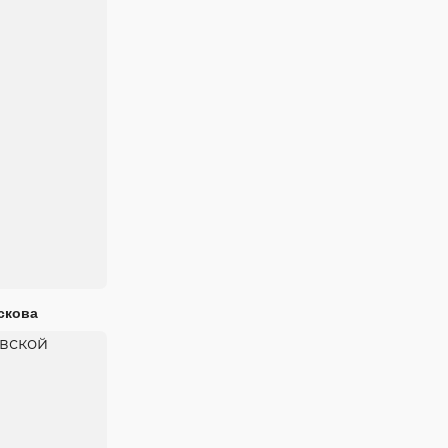
скова