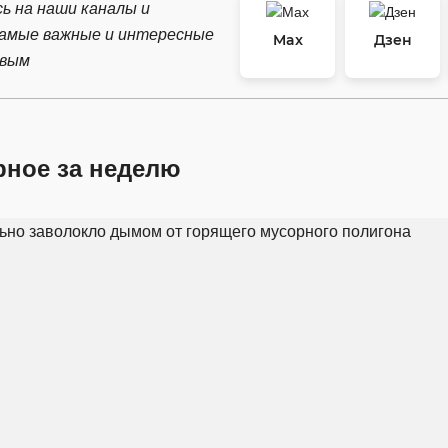
ь на наши каналы и
самые важные и интересные
Max
Дзен
рвым
рное за неделю