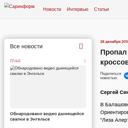
Новости
Интервью
Статьи
26 декабря 2018
Все новости
Пропал
кроссов
17:40
Поделиться
новостью:
Сергей Се
В Балашове
Ориентиров
Обнародовано видео дымящейся
свалки в Энгельсе
"Лиза Алер