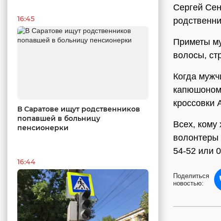
Сергей Сен
16:45
родственни
Приметы му
волосы, ст
Когда мужч
капюшоном 
кроссовки A
В Саратове ищут родственников
попавшей в больницу
Всех, кому
пенсионерки
волонтеры 
54-52 или 0
16:44
Поделиться
новостью: