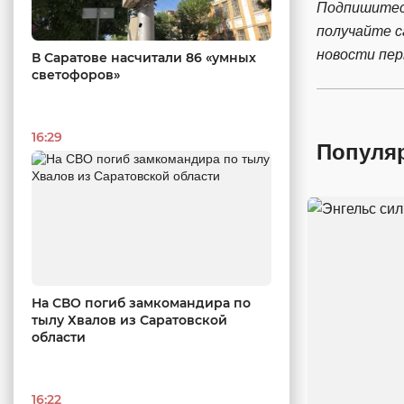
Подпишитес
получайте 
новости пе
В Саратове насчитали 86 «умных
светофоров»
16:29
Популя
На СВО погиб замкомандира по
тылу Хвалов из Саратовской
области
16:22