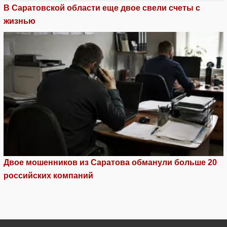
В Саратовской области еще двое свели счеты с
жизнью
Двое мошенников из Саратова обманули больше 20
российских компаний