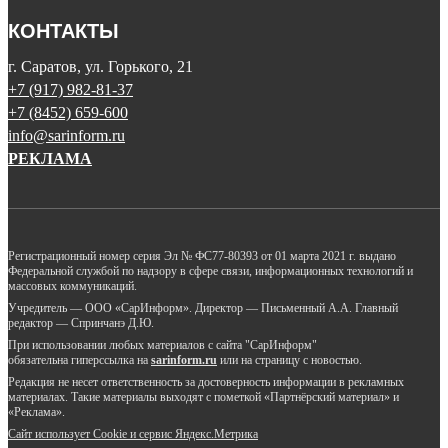
КОНТАКТЫ
г. Саратов, ул. Горького, 21
+7 (917) 982-81-37
+7 (8452) 659-600
info@sarinform.ru
РЕКЛАМА
Регистрационный номер серия Эл № ФС77-80393 от 01 марта 2021 г. выдано
Федеральной службой по надзору в сфере связи, информационных технологий и
массовых коммуникаций.
Учредитель — ООО «СарИнформ». Директор — Письменный А.А. Главный
редактор — Спринчанэ Д.Ю.
При использовании любых материалов с сайта "СарИнформ"
обязательна гиперссылка на
sarinform.ru
или на страницу с новостью.
Редакция не несет ответственность за достоверность информации в рекламных
материалах. Такие материалы выходят с пометкой «Партнёрский материал» и
«Реклама».
Сайт использует Cookie и сервиc Яндекс.Метрика