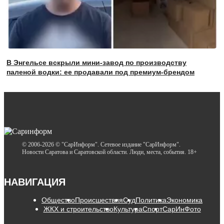
В Энгельсе вскрыли мини-завод по производству
паленой водки: ее продавали под премиум-брендом
© 2006-2026 © "СарИнформ". Сетевое издание "СарИнформ".
Новости Саратова и Саратовской области. Люди, места, события. 18+
НАВИГАЦИЯ
Общество
Происшествия
Суд
Политика
Экономика
ЖКХ и строительство
Культура
Спорт
СарИнФото