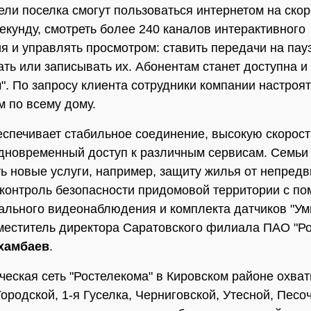
ели поселка смогут пользоваться интернетом на скор
секунду, смотреть более 240 каналов интерактивного
я и управлять просмотром: ставить передачи на пауз
ть или записывать их. Абонентам станет доступна и
". По запросу клиента сотрудники компании настроят 
м по всему дому.
еспечивает стабильное соединение, высокую скорос
дновременный доступ к различным сервисам. Семьи
ь новые услуги, например, защиту жилья от непред
 контроль безопасности придомовой территории с п
ального видеонаблюдения и комплекта датчиков "Умн
меститель директора Саратовского филиала ПАО "Р
хамбаев
.
ческая сеть "Ростелекома" в Кировском районе охва
ородской, 1-я Гуселка, Черниговской, Утесной, Песо