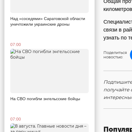
Общая прот
километров
Над «соседями» Саратовской области
Специалист
уничтожили украинские дроны
связи в ра
узнать по 
07:00
Поделиться
новостью:
Подпишитес
получайте 
интересны
На СВО погибли энгельсские бойцы
07:00
Популя