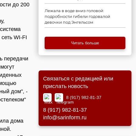
ости до 200
Лежала в воде вниз головой:
подробности гибели годовалой
у,
девочки под Энгельсом
 система
сеть WI-FI
Читать больше
ть передачи
 могут
виденных
Связаться с редакцией или
омощью
прислать новость
ый дом", -
8 (917) 982-81-37
остелеком"
8 (917) 982-81-37
info@sarinform.ru
тила дома
чной.