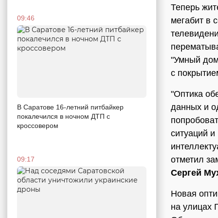
Теперь жит
09:46
мегабит в 
телевидени
перематыва
"Умный дом
с покрытие
"Оптика об
данных и о
В Саратове 16-летний питбайкер
покалечился в ночном ДТП с
попробоват
кроссовером
ситуаций и
интеллекту
отметил за
09:17
Сергей Му
Новая опти
на улицах Г