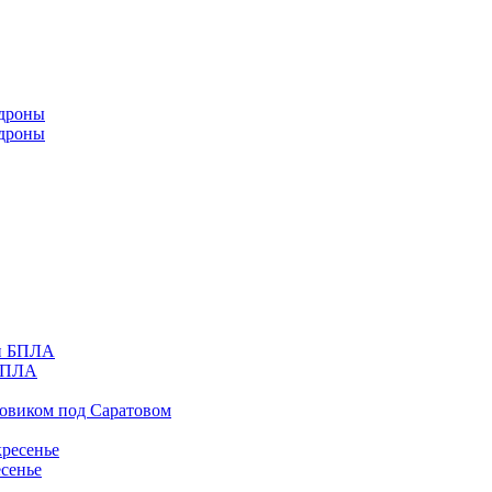
 дроны
 БПЛА
зовиком под Саратовом
есенье