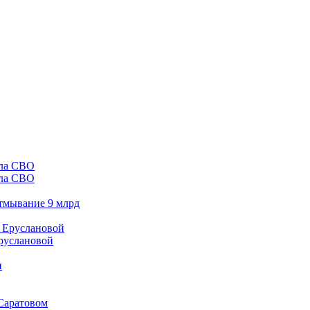
ала СВО
отмывание 9 млрд
Еруслановой
 Саратовом