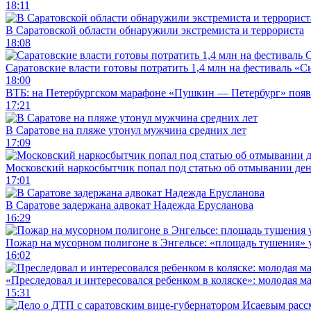
18:11
В Саратовской области обнаружили экстремиста и террориста
18:08
Саратовские власти готовы потратить 1,4 млн на фестиваль «
18:00
ВТБ: на Петербургском марафоне «Пушкин — Петербург» появи
17:21
В Саратове на пляже утонул мужчина средних лет
17:09
Московский наркосбытчик попал под статью об отмывании ден
17:01
В Саратове задержана адвокат Надежда Ерусланова
16:29
Пожар на мусорном полигоне в Энгельсе: «площадь тушения»
16:02
«Преследовал и интересовался ребенком в коляске»: молодая м
15:31