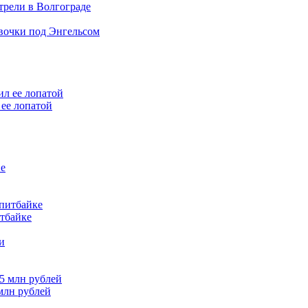
трели в Волгограде
евочки под Энгельсом
ее лопатой
итбайке
млн рублей