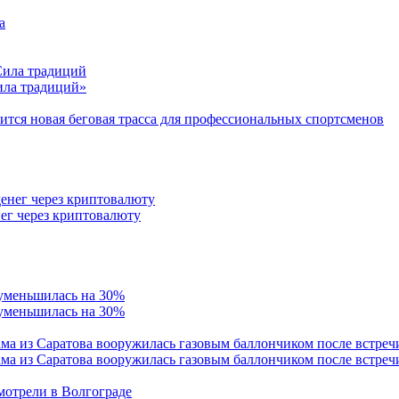
Сила традиций»
тся новая беговая трасса для профессиональных спортсменов
ег через криптовалюту
 уменьшилась на 30%
ама из Саратова вооружилась газовым баллончиком после встреч