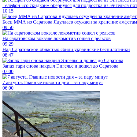
Телефон «со скидкой» обернулся для подростка из Энгельса по
10:15
Боец ММА из Саратова Ядуллаев осужден за хранение амфета
09:50
На саратовском вокзале локомотив сошел с рельсов
09:29
Над Саратовской областью сбили украинские беспилотники
08:47
Запах гари снова накрыл Энгельс и дошел до Саратова
07:00
7 августа. Главные новости дня – за пару минут
06:00