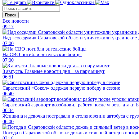
Поиск
Все новости
09:17
Над «соседями» Саратовской области уничтожили украинские
07:00
На СВО погибли энгельсские бойцы
07:00
8 августа. Главные новости дня – за пару минут
06:51
Саратовский «Сокол» одержал первую победу в сезоне
06:40
Саратовский аэропорт возобновил работу после угрозы атаки
06:34
Женщина и девочка пострадали в столкновении автобуса с гру
06:00
Погода в Саратовской области: дождь и сильный ветер в воскр
03:18