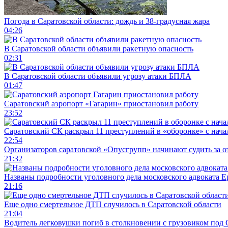
Погода в Саратовской области: дождь и 38-градусная жара
04:26
В Саратовской области объявили ракетную опасность
02:31
В Саратовской области объявили угрозу атаки БПЛА
01:47
Саратовский аэропорт «Гагарин» приостановил работу
23:52
Саратовский СК раскрыл 11 преступлений в «оборонке» с нач
22:54
Организаторов саратовской «Опусгрупп» начинают судить за 
21:32
Названы подробности уголовного дела московского адвоката 
21:16
Еще одно смертельное ДТП случилось в Саратовской области
21:04
Водитель легковушки погиб в столкновении с грузовиком под