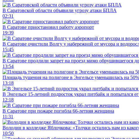
В Саратовской области объявили угрозу атаки БПЛА
02:31
В Саратове приостановил работу аэропорт
19:39
В Саратове очистили Волгу у набережной от мусора и водорос
15:45
В Саратове продлили запрет на проезд мимо обрушившегося д
13:54
Площадь тушения на полигоне в Энгельсе уменьшилась на 50
13:18
В Энгельсе 15-летний подросток украл питбайк и попытался ег
12:18
В Саратове при пожаре погибла 66-летняя женщина
11:31
Володин в колледже Яблочкова: «Толчки остались нам из каког
10:50