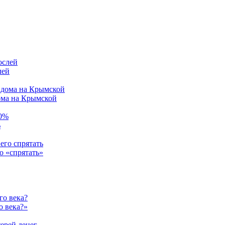
лей
ома на Крымской
%
о «спрятать»
о века?»