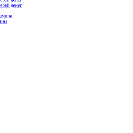
терей денег
мина