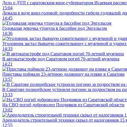
Дело о ДТП с саратовским вице-губернатором Исаевым рассмо
15:04
Лежала в воде вниз головой: подробности гибели годовалой д
14:45
Годовалая девочка утонула в бассейне под Энгельсом
14:36
Уголовник застал бывшую сожительницу с мужчиной и ударил 
14:33
В автокатастрофе под Саратовом погиб 70-летний мужчина
14:21
Приставы поймали 23-летнюю должницу на пляже в Саратове
13:57
В Саратове полицейские устроили погоню за подростком на п
13:33
На СВО погиб доброволец Поздняков из Саратовской области
13:02
Арендодатель строительной техники скрыл от налоговиков 15 
12:55