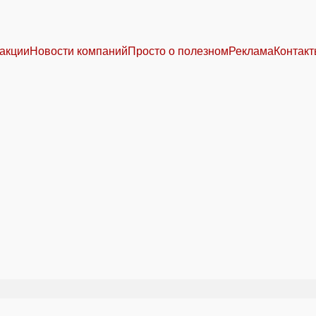
акции
Новости компаний
Просто о полезном
Реклама
Контак