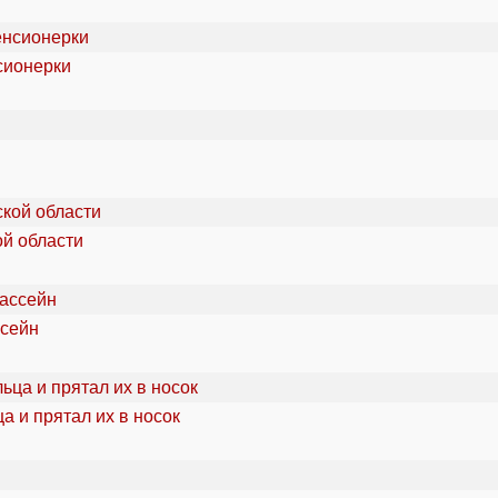
сионерки
ой области
ссейн
а и прятал их в носок