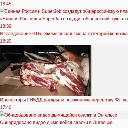
18:45
«Единая Россия» и SuperJob создадут общероссийскую пл
18:39
Исследование ВТБ: ежемесячная смена категорий кешбэка
18:20
Инспекторы ГИБДД раскрыли незаконную перевозку 38 ту
17:40
Обнародовано видео дымящейся свалки в Энгельсе