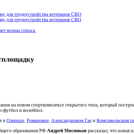
му для трудоустройства ветеранов СВО
ает волны спроса
ртплощадку
ания на новом спорткомплексе открытого типа, который постро
и-футбол и волейбол.
в в
Озинках
,
Романовке
,
Александровом Гае
и
Комсомольском по
бщего образования РФ
Андрей Мясников
рассказал, что новая 