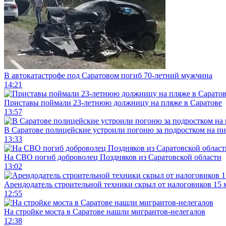
В автокатастрофе под Саратовом погиб 70-летний мужчина
14:21
Приставы поймали 23-летнюю должницу на пляже в Саратове
13:57
В Саратове полицейские устроили погоню за подростком на п
13:33
На СВО погиб доброволец Поздняков из Саратовской области
13:02
Арендодатель строительной техники скрыл от налоговиков 15 
12:55
На стройке моста в Саратове нашли мигрантов-нелегалов
12:38