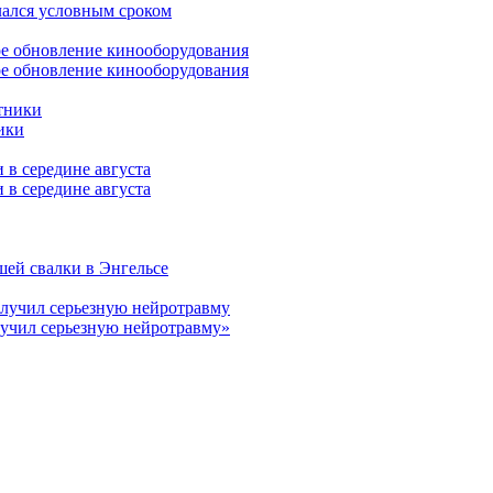
лался условным сроком
ое обновление кинооборудования
ики
 в середине августа
шей свалки в Энгельсе
лучил серьезную нейротравму»