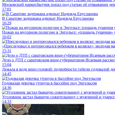
Московский наркосбытчик попал под статью об отмывании ден
17:01
В Саратове задержана адвокат Надежда Ерусланова
16:29
Пожар на мусорном полигоне в Энгельсе: «площадь тушения»
16:02
«Преследовал и интересовался ребенком в коляске»: молодая м
15:31
Дело о ДТП с саратовским вице-губернатором Исаевым рассмо
15:04
Лежала в воде вниз головой: подробности гибели годовалой д
14:45
Годовалая девочка утонула в бассейне под Энгельсом
14:36
Уголовник застал бывшую сожительницу с мужчиной и ударил 
14:33