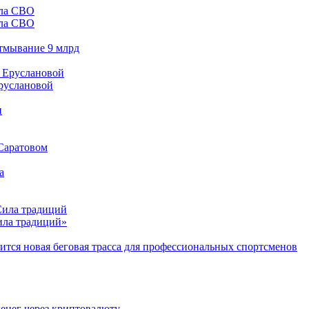
ала СВО
отмывание 9 млрд
Еруслановой
 Саратовом
Сила традиций»
тся новая беговая трасса для профессиональных спортсменов