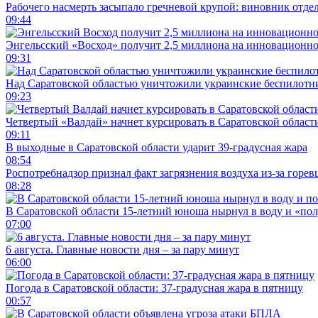
Рабочего насмерть засыпало гречневой крупой: виновник отде
09:44
Энгельсский «Восход» получит 2,5 миллиона на инновационн
09:31
Над Саратовской областью уничтожили украинские беспилотн
09:23
Четвертый «Валдай» начнет курсировать в Саратовской области
09:11
В выходные в Саратовской области ударит 39-градусная жара
08:54
Роспотребнадзор признал факт загрязнения воздуха из-за горев
08:28
В Саратовской области 15-летний юноша нырнул в воду и «по
07:00
6 августа. Главные новости дня – за пару минут
06:00
Погода в Саратовской области: 37-градусная жара в пятницу
00:57