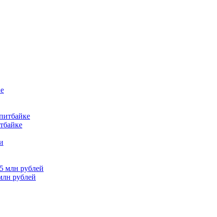
итбайке
млн рублей