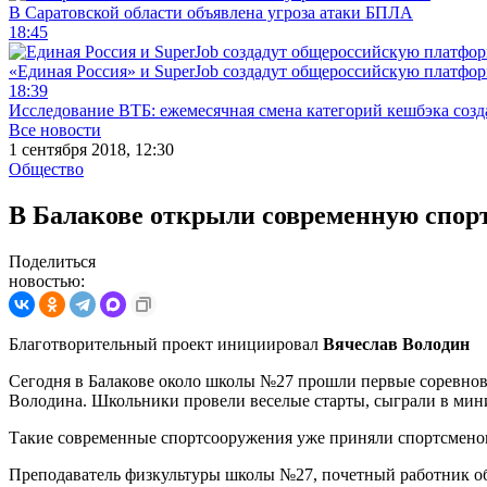
В Саратовской области объявлена угроза атаки БПЛА
18:45
«Единая Россия» и SuperJob создадут общероссийскую платфор
18:39
Исследование ВТБ: ежемесячная смена категорий кешбэка созд
Все новости
1 сентября 2018, 12:30
Общество
В Балакове открыли современную спо
Поделиться
новостью:
Благотворительный проект инициировал
Вячеслав Володин
Сегодня в Балакове около школы №27 прошли первые соревнов
Володина. Школьники провели веселые старты, сыграли в мин
Такие современные спортсооружения уже приняли спортсмено
Преподаватель физкультуры школы №27, почетный работник о