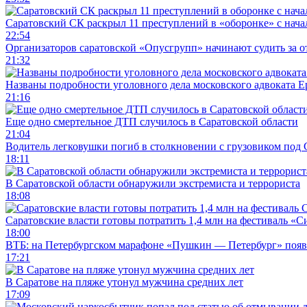
Саратовский СК раскрыл 11 преступлений в «оборонке» с нач
22:54
Организаторов саратовской «Опусгрупп» начинают судить за 
21:32
Названы подробности уголовного дела московского адвоката 
21:16
Еще одно смертельное ДТП случилось в Саратовской области
21:04
Водитель легковушки погиб в столкновении с грузовиком под
18:11
В Саратовской области обнаружили экстремиста и террориста
18:08
Саратовские власти готовы потратить 1,4 млн на фестиваль «
18:00
ВТБ: на Петербургском марафоне «Пушкин — Петербург» появи
17:21
В Саратове на пляже утонул мужчина средних лет
17:09