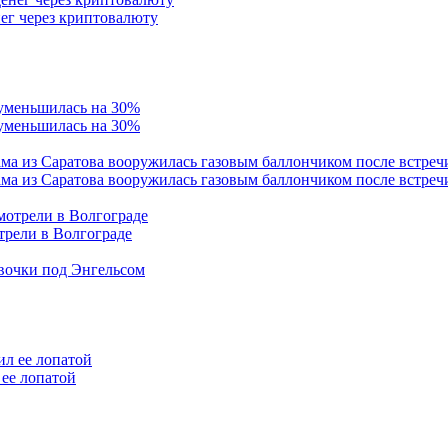
ег через криптовалюту
 уменьшилась на 30%
ама из Саратова вооружилась газовым баллончиком после встреч
трели в Волгограде
евочки под Энгельсом
ее лопатой