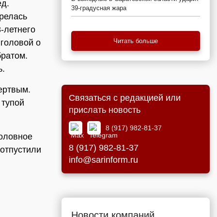
ед.
39-градусная жара
орелась
3-летнего
Читать больше
 головой о
братом.
ь.
ертвым.
Связаться с редакцией или
 тупой
прислать новость
8 (917) 982-81-37
головное
8 (917) 982-81-37
 отпустили
info@sarinform.ru
Новости компаний