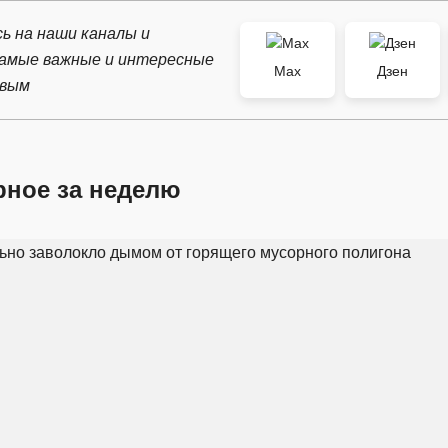
ь на наши каналы и
самые важные и интересные
Max
Дзен
рвым
рное за неделю