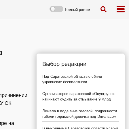
Темный режим
в
Выбор редакции
Над Саратовской областью сбили
украинские беспилотники
Организаторов саратовской «Опусгрупп»
 причинении
начинают судить за отмывание 9 млрд
СУ СК
Лежала в воде вниз головой: подробности
гибели годовалой девочки под Энгельсом
ире на
В выходные в Саратовской области ударит