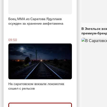
Боец ММА из Саратова Ядуллаев
осужден за хранение амфетамина
В Энгельсе вс
премиум-брен
09:50
На саратовском вокзале локомотив
сошел с рельсов