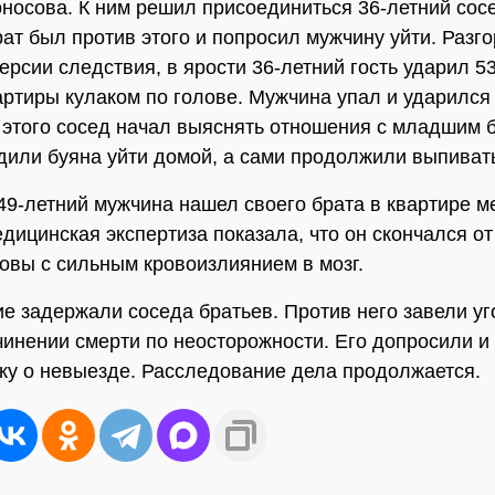
носова. К ним решил присоединиться 36-летний сос
ат был против этого и попросил мужчину уйти. Разг
версии следствия, в ярости 36-летний гость ударил 5
артиры кулаком по голове. Мужчина упал и ударился
 этого сосед начал выяснять отношения с младшим 
дили буяна уйти домой, а сами продолжили выпиват
 49-летний мужчина нашел своего брата в квартире м
дицинская экспертиза показала, что он скончался от
овы с сильным кровоизлиянием в мозг.
е задержали соседа братьев. Против него завели у
чинении смерти по неосторожности. Его допросили и
ку о невыезде. Расследование дела продолжается.