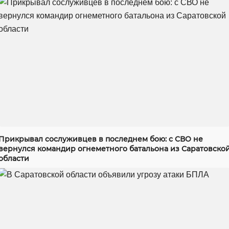
Прикрывал сослуживцев в последнем бою: с СВО не
вернулся командир огнеметного батальона из Саратовско
области