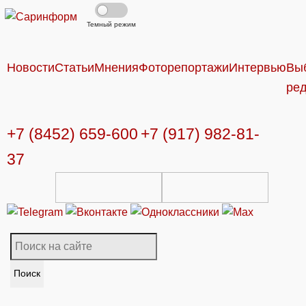
Темный режим
Новости
Статьи
Мнения
Фоторепортажи
Интервью
Вы
ре
+7 (8452) 659-600
+7 (917) 982-81-
37
Поиск