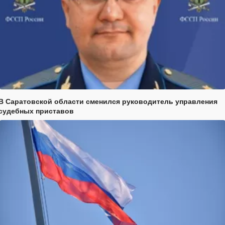
В Саратовской области сменился руководитель управления
судебных приставов