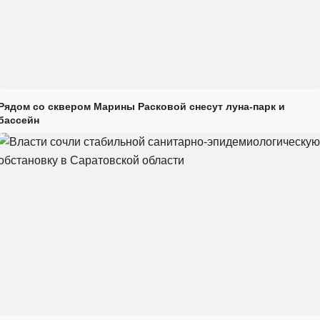
Рядом со сквером Марины Расковой снесут луна-парк и
бассейн