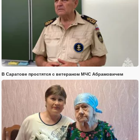
В Саратове простятся с ветераном МЧС Абрамовичем