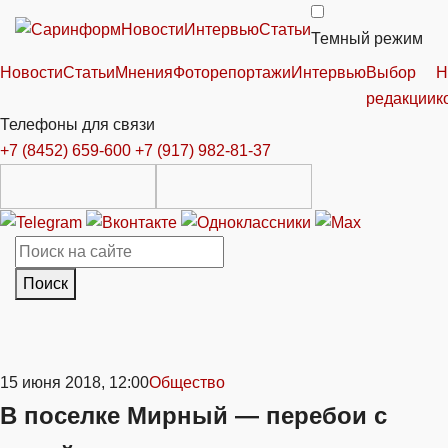
Новости
Интервью
Статьи
Темный режим
Новости
Статьи
Мнения
Фоторепортажи
Интервью
Выбор
Н
редакции
к
Телефоны для связи
+7 (8452) 659-600
+7 (917) 982-81-37
Поиск
15 июня 2018, 12:00
Общество
В поселке Мирный — перебои с