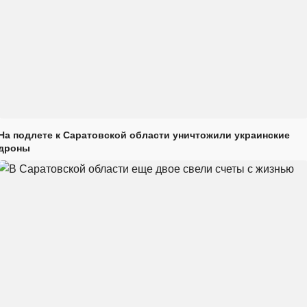
На подлете к Саратовской области уничтожили украинские
дроны