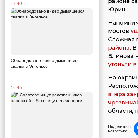
районе са
17:40
Юрин.
Напомним
мостов
уш
Сложная 
района
. 
Блинова 
Обнародовано видео дымящейся
утонули в
свалки в Энгельсе
На окраи
Располож
16:45
вчера зак
чрезвыча
области, 
Поделиться
новостью: