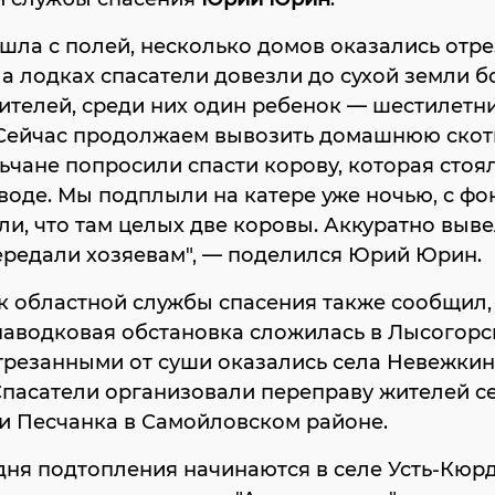
шла с полей, несколько домов оказались отр
На лодках спасатели довезли до сухой земли 
ителей, среди них один ребенок — шестилетн
 Сейчас продолжаем вывозить домашнюю скот
ьчане попросили спасти корову, которая стоял
воде. Мы подплыли на катере уже ночью, с фо
и, что там целых две коровы. Аккуратно выве
ередали хозяевам", — поделился Юрий Юрин.
 областной службы спасения также сообщил,
паводковая обстановка сложилась в Лысогор
трезанными от суши оказались села Невежкин
Спасатели организовали переправу жителей с
и Песчанка в Самойловском районе.
дня подтопления начинаются в селе Усть-Кюр