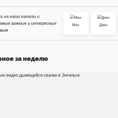
ь на наши каналы и
самые важные и интересные
Max
Дзен
рвым
рное за неделю