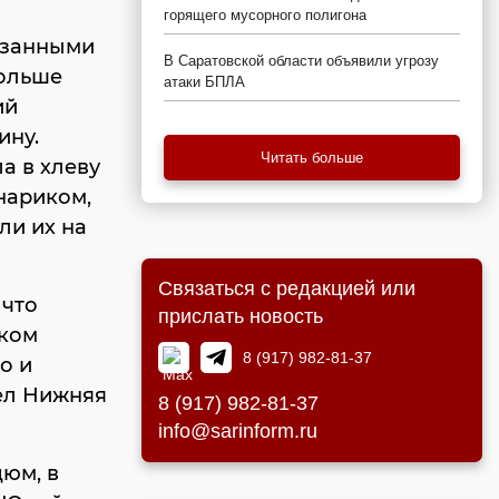
горящего мусорного полигона
езанными
В Саратовской области объявили угрозу
больше
атаки БПЛА
ий
ину.
Читать больше
а в хлеву
нариком,
ли их на
Связаться с редакцией или
 что
прислать новость
ском
8 (917) 982-81-37
о и
ел Нижняя
8 (917) 982-81-37
info@sarinform.ru
дюм, в