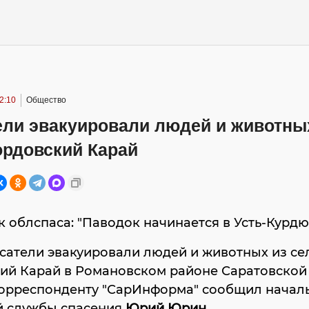
2:10
Общество
ели эвакуировали людей и животны
ордовский Карай
 облспаса: "Паводок начинается в Усть-Курд
сатели эвакуировали людей и животных из се
ий Карай в Романовском районе Саратовской 
корреспонденту "СарИнформа" сообщил начал
й службы спасения
Юрий Юрин
.