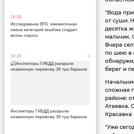
"Вода при
18:39
от суши. 
Исследование ВТБ: ежемесячная
десятка ж
смена категорий кешбэка создает
волны спроса
мальчик.
Вчера сел
по шею в 
18:20
обнаружил
берег и п
Начальник
сложная 
районе: о
Атаевка. 
Инспекторы ГИБДД раскрыли
Красавка 
незаконную перевозку 38 туш баранов
"Уже сего