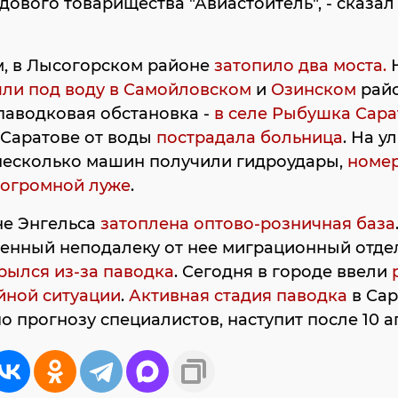
дового товарищества "Авиастоитель", - сказа
, в Лысогорском районе
затопило два моста.
ли под воду в Самойловском
и
Озинском
райо
паводковая обстановка -
в селе Рыбушка Сара
В Саратове от воды
пострадала больница
. На у
несколько машин получили гидроудары,
номер
 огромной луже
.
не Энгельса
затоплена оптово-розничная база
енный неподалеку от нее миграционный отде
рылся из-за паводка
. Сегодня в городе ввели
йной ситуации
.
Активная стадия паводка
в Сар
по прогнозу специалистов, наступит после 10 а