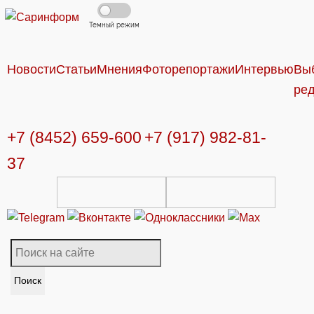
Темный режим
Новости
Статьи
Мнения
Фоторепортажи
Интервью
Вы
ре
+7 (8452) 659-600
+7 (917) 982-81-
37
Поиск