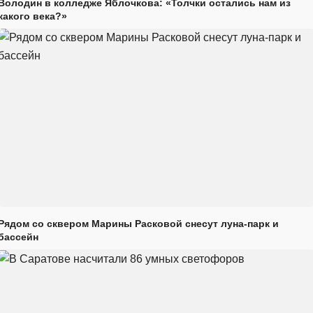
Володин в колледже Яблочкова: «Толчки остались нам из
какого века?»
Рядом со сквером Марины Расковой снесут луна-парк и
бассейн