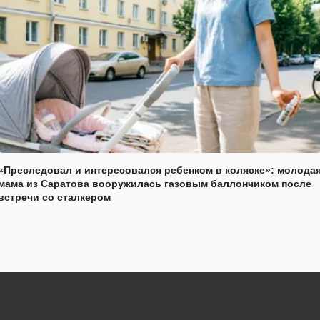
«Преследовал и интересовался ребенком в коляске»: молода
мама из Саратова вооружилась газовым баллончиком после
встречи со сталкером