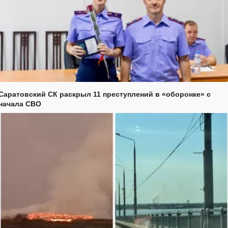
Саратовский СК раскрыл 11 преступлений в «оборонке» с
начала СВО