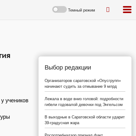
Темный режим
тия
Выбор редакции
Организаторов саратовской «Опусгрупп»
начинают судить за отмывание 9 млрд
Лежала в воде вниз головой: подробности
 у учеников
гибели годовалой девочки под Энгельсом
туры
В выходные в Саратовской области ударит
39-градусная жара
Роспотребнадзор признал факт