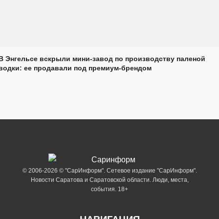
В Энгельсе вскрыли мини-завод по производству паленой
водки: ее продавали под премиум-брендом
© 2006-2026 © "СарИнформ". Сетевое издание "СарИнформ".
Новости Саратова и Саратовской области. Люди, места,
события. 18+