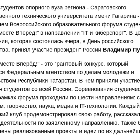
тудентов опорного вуза региона - Саратовского
венного технического университета имени Гагарина -
ем Всероссийского образовательного форума студе
месте Вперёд!" в направлении "IT и киберспорт". В 
ия, которая состоялась вчера, в День российского
тва, принял участие президент России
Владимир Пу
есте Вперёд!" - это грантовый конкурс, который
ся Федеральным агентством по делам молодежи и
ством Республики Татарстан. В нем приняли участи
ч студентов со всей России. Соревнования студенче
рамках форума проходили по шести направлениям: с
м, творчество, наука, медиа и IT-технологии. Каждый
кий клуб продемонстрировал свою работу, рассказал
 деятельности по заявленному направлению. Также 
лены реализованные проекты и идеи по их дальней