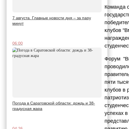
Команда с
государст
7 августа. Главные новости дня – за пару
победител
минут
клубов "В
награжден
06:00
студенчес
Форум "Вм
проводил
правитель
пяти тыся
клубов в 
патриотиз
Погода в Саратовской области: дождь и 38-
студенчес
градусная жара
успехах в
представ
развитию.
04:26