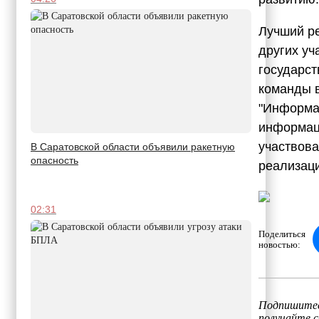
Лучший ре
других уч
государст
команды в
"Информац
информаци
участвова
В Саратовской области объявили ракетную
опасность
реализаци
02:31
Поделиться
новостью:
Подпишитес
получайте 