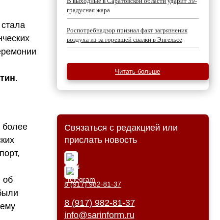
В выходные в Саратовской области ударит 39-
градусная жара
 стала
Роспотребнадзор признал факт загрязнения
нческих
воздуха из-за горевшей свалки в Энгельсе
церемонии
Читать больше
тин
.
е более
Связаться с редакцией или
ских
прислать новость
порт,
 об
8 (917) 982-81-37
были
8 (917) 982-81-37
шему
info@sarinform.ru