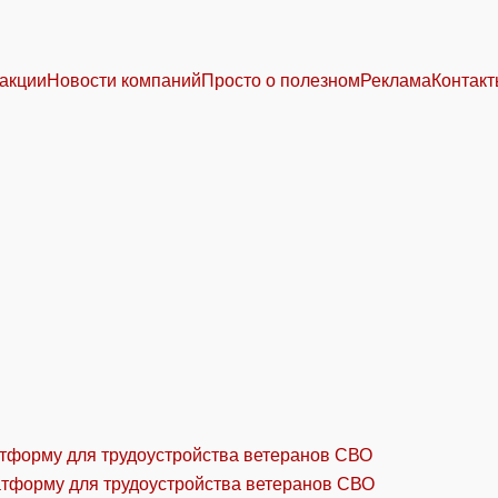
акции
Новости компаний
Просто о полезном
Реклама
Контак
атформу для трудоустройства ветеранов СВО