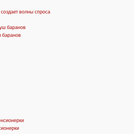
 создает волны спроса
ш баранов
сионерки