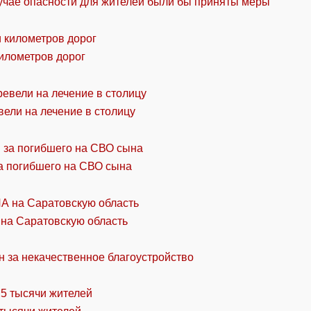
учае опасности для жителей были бы приняты меры
километров дорог
ели на лечение в столицу
а погибшего на СВО сына
 на Саратовскую область
н за некачественное благоустройство