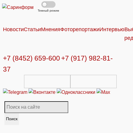
Темный режим
Новости
Статьи
Мнения
Фоторепортажи
Интервью
Вы
ре
+7 (8452) 659-600
+7 (917) 982-81-
37
Поиск