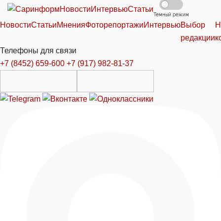
Новости
Интервью
Статьи
Темный режим
Новости
Статьи
Мнения
Фоторепортажи
Интервью
Выбор
Н
редакции
к
Телефоны для связи
+7 (8452) 659-600
+7 (917) 982-81-37