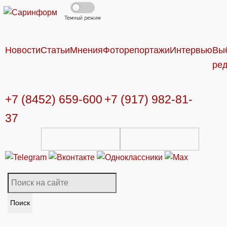
Темный режим
Новости
Статьи
Мнения
Фоторепортажи
Интервью
Вы
ре
+7 (8452) 659-600
+7 (917) 982-81-
37
Поиск