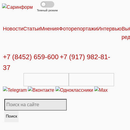
Темный режим
Новости
Статьи
Мнения
Фоторепортажи
Интервью
Вы
ре
+7 (8452) 659-600
+7 (917) 982-81-
37
Поиск