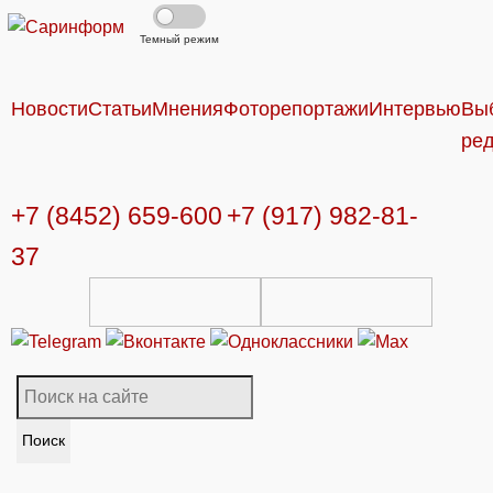
Темный режим
Новости
Статьи
Мнения
Фоторепортажи
Интервью
Вы
ре
+7 (8452) 659-600
+7 (917) 982-81-
37
Поиск