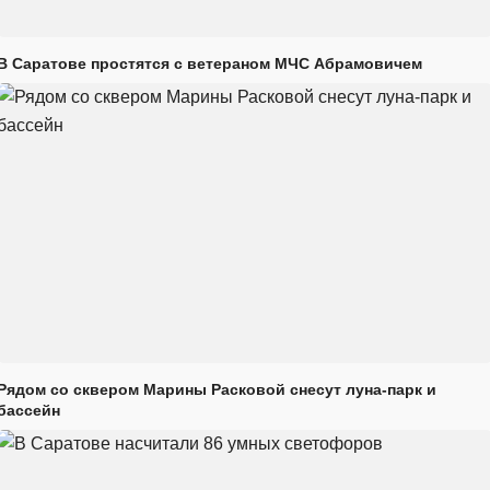
В Саратове простятся с ветераном МЧС Абрамовичем
Рядом со сквером Марины Расковой снесут луна-парк и
бассейн