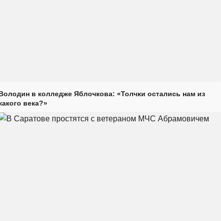
Володин в колледже Яблочкова: «Толчки остались нам из
какого века?»