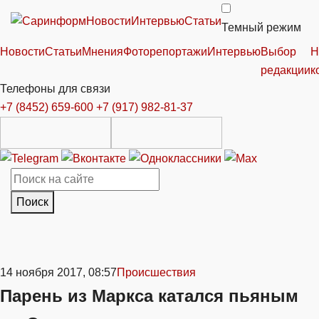
Новости
Интервью
Статьи
Темный режим
Новости
Статьи
Мнения
Фоторепортажи
Интервью
Выбор
Н
редакции
к
Телефоны для связи
+7 (8452) 659-600
+7 (917) 982-81-37
Поиск
14 ноября 2017, 08:57
Происшествия
Парень из Маркса катался пьяным