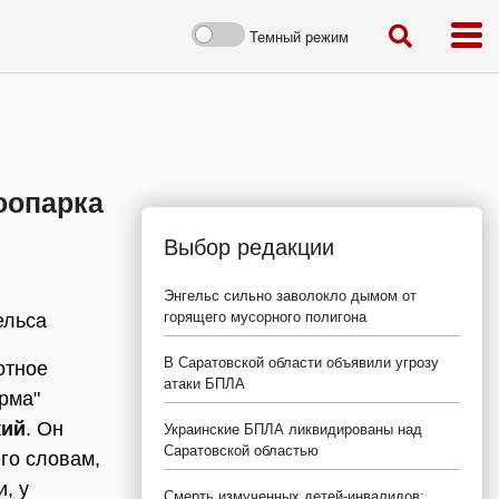
Темный режим
оопарка
Выбор редакции
Энгельс сильно заволокло дымом от
горящего мусорного полигона
ельса
В Саратовской области объявили угрозу
отное
атаки БПЛА
рма"
кий
. Он
Украинские БПЛА ликвидированы над
Саратовской областью
го словам,
, у
Смерть измученных детей-инвалидов: