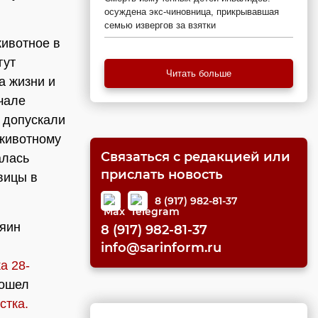
осуждена экс-чиновница, прикрывавшая
семью извергов за взятки
ивотное в
гут
Читать больше
а жизни и
чале
е допускали
 животному
Связаться с редакцией или
алась
прислать новость
вицы в
8 (917) 982-81-37
зяин
8 (917) 982-81-37
info@sarinform.ru
а 28-
зошел
стка.