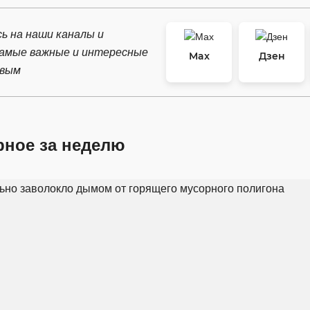
ь на наши каналы и
самые важные и интересные
Max
Дзен
рвым
рное за неделю