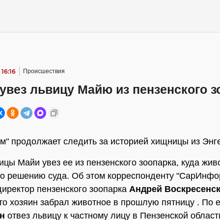
 16:16
Происшествия
увез львицу Майю из пензенского з
" продолжает следить за историей хищницы из Энг
ицы Майи увез ее из пензенского зоопарка, куда жив
о решению суда. Об этом корреспонденту "СарИнфо
директор пензенского зоопарка
Андрей Воскресенс
то хозяин забрал животное в прошлую пятницу . По е
н
отвез львицу к частному лицу в Пензенской области