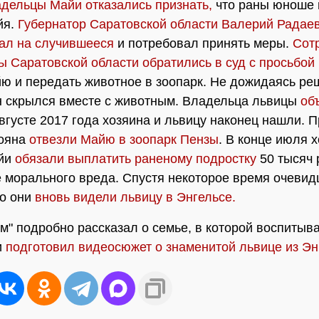
дельцы Майи отказались признать,
что раны юноше 
йя.
Губернатор Саратовской области Валерий Радае
ал на случившееся
и потребовал принять меры.
Сот
ы Саратовской области обратились в суд с просьбой
 и передать животное в зоопарк. Не дожидаясь ре
 скрылся вместе с животным. Владельца львицы
об
августе 2017 года хозяина и львицу наконец нашли. 
ояна
отвезли Майю в зоопарк Пензы
. В конце июля 
йи
обязали выплатить раненому подростку
50 тысяч 
 морального вреда. Спустя некоторое время очеви
то они
вновь видели львицу в Энгельсе.
" подробно рассказал о семье, в которой воспитыв
и
подготовил видеосюжет о знаменитой львице из Эн