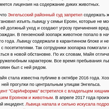
меется лицензия на содержание диких животных.
 что
Энгельсский районный суд запретил
содержать ж
тановил изъять львицу у семьи Ероян, которые не мо
 ей должный уход и создают угрозу причинения вред
раждан. В пензенский зоопарк животное попало в на
ого года. Львицу содержали в карантинном блоке и н
а с посетителями. Так сотрудники зоопарка помогали
ться в новой обстановке. По их словам, Майя отлич
ружелюбным характером. Все время пребывания ль
озяин был с ней рядом.
йя стала известна публике в октябре 2016 года. Хо
 ней прогулки по центральным улицам Энгельса.
ент "СарИнформа" встретился с владельцем хищник
шем Ерояном и животным.
В апреле 2017 года прои
й инцидент.
Львица напала и сильно искусала подро