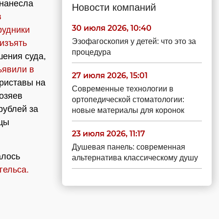
нанесла
Новости компаний
в
30 июля 2026, 10:40
рудники
Эзофагоскопия у детей: что это за
 изъять
процедура
шения суда,
ъявили в
27 июля 2026, 15:01
Приставы на
Современные технологии в
хозяев
ортопедической стоматологии:
рублей за
новые материалы для коронок
дцы
23 июля 2026, 11:17
Душевая панель: современная
алось
альтернатива классическому душу
гельса.