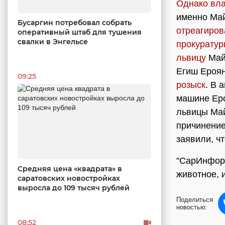
Однако вла
именно Ма
Бусаргин потребовал собрать
отреагиров
оперативный штаб для тушения
свалки в Энгельсе
прокуратур
львицу
Майю
Егиш Ероян
09:25
розыск
. В 
машине Ер
львицы Ма
причинение
заявили, ч
"СарИнформ
Средняя цена «квадрата» в
животное, 
саратовских новостройках
выросла до 109 тысяч рублей
Поделиться
новостью:
08:52