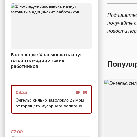
Подпишитес
получайте 
новости пе
В колледже Хвалынска начнут
готовить медицинских
Популя
работников
08:23
Энгельс сильно заволокло дымом
от горящего мусорного полигона
07:00