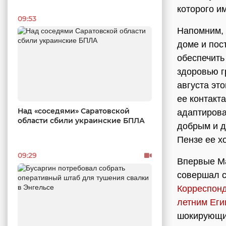
которого и
09:53
Напомним,
доме и пос
обеспечить
здоровью г
августа эт
ее контакт
Над «соседями» Саратовской
адаптирова
области сбили украинские БПЛА
добрым и д
Пензе ее х
09:29
Впервые Ма
совершал с
Корреспонд
летним Еги
шокирующи