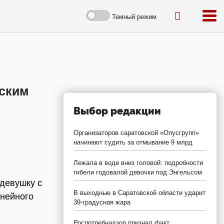
Темный режим
еским
Выбор редакции
Организаторов саратовской «Опусгрупп»
начинают судить за отмывание 9 млрд
Лежала в воде вниз головой: подробности
гибели годовалой девочки под Энгельсом
девушку с
В выходные в Саратовской области ударит
инейного
39-градусная жара
Роспотребнадзор признал факт