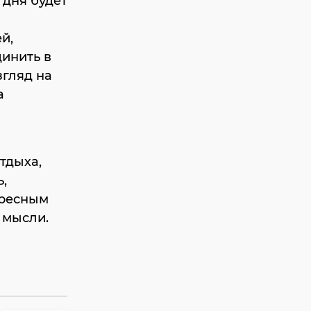
 дня будет
й,
динить в
згляд на
а
тдыха,
,
ересным
 мысли.