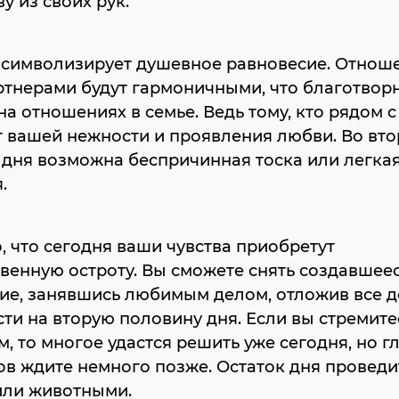
у из своих рук.
Й
ь символизирует душевное равновесие. Отнош
ртнерами будут гармоничными, что благотвор
на отношениях в семье. Ведь тому, кто рядом с
т вашей нежности и проявления любви. Во вт
дня возможна беспричинная тоска или легка
.
 что сегодня ваши чувства приобретут
енную остроту. Вы сможете снять создавшее
ие, занявшись любимым делом, отложив все 
ти на вторую половину дня. Если вы стремите
, то многое удастся решить уже сегодня, но г
ов ждите немного позже. Остаток дня проведи
или животными.