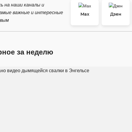
ь на наши каналы и
самые важные и интересные
Max
Дзен
рвым
рное за неделю