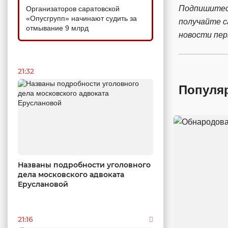
Подпишитес
Организаторов саратовской
«Опусгрупп» начинают судить за
получайте 
отмывание 9 млрд
новости пе
21:32
Популя
Названы подробности уголовного
дела московского адвоката
Еруслановой
21:16