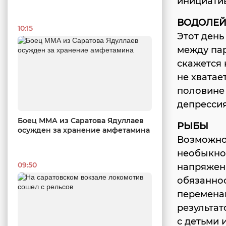
инициатив
ВОДОЛЕ
10:15
Этот ден
между па
скажется 
не хватае
половине 
депрессия
Боец ММА из Саратова Ядуллаев
РЫБЫ
осужден за хранение амфетамина
Возможно,
необыкнов
09:50
напряжен
обязаннос
переменам
результат
с детьми 