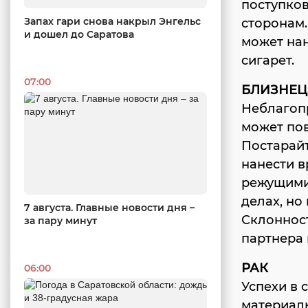
поступков
Запах гари снова накрыл Энгельс
сторонам.
и дошел до Саратова
может нан
сигарет.
07:00
БЛИЗНЕ
Неблагоп
может пов
Постарайт
нанести в
режущими
делах, но
7 августа. Главные новости дня –
Склоннос
за пару минут
партнера 
РАК
06:00
Успехи в 
материаль