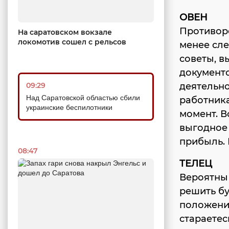
ОВЕН
Противоре
На саратовском вокзале
локомотив сошел с рельсов
менее сле
советы, 
документо
09:29
деятельно
Над Саратовской областью сбили
работника
украинские беспилотники
момент. В
выгодное
прибыль. 
08:47
ТЕЛЕЦ
Вероятны 
решить бу
положения
стараетес