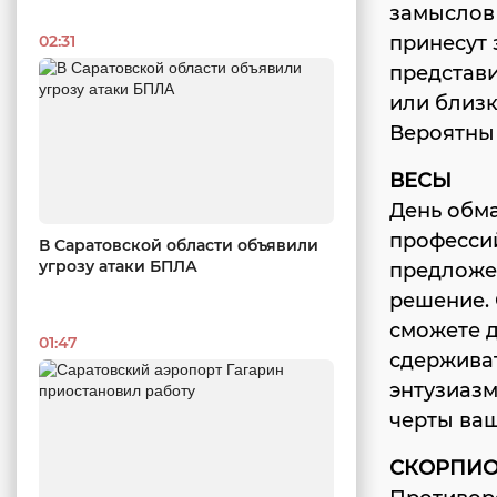
замыслов
принесут 
02:31
представи
или близк
Вероятны 
ВЕСЫ
День обма
професси
В Саратовской области объявили
угрозу атаки БПЛА
предложен
решение. 
сможете д
01:47
сдерживат
энтузиазм
черты ваш
СКОРПИ