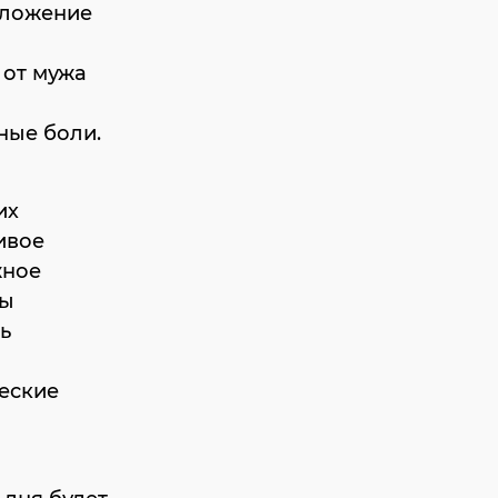
дложение
 от мужа
ные боли.
их
ивое
жное
вы
ь
ческие