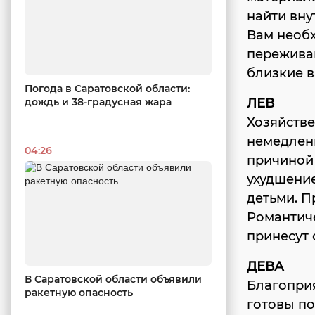
найти вну
Вам необх
переживан
близкие в
Погода в Саратовской области:
дождь и 38-градусная жара
ЛЕВ
Хозяйств
немедленн
04:26
причиной 
ухудшение
детьми. П
Романтич
принесут 
ДЕВА
В Саратовской области объявили
Благопри
ракетную опасность
готовы по