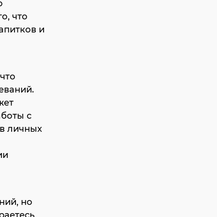
о
о, что
апитков и
что
еваний.
жет
аботы с
в личных
ии
ний, но
раетесь