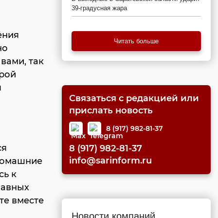
39-градусная жара
ения
Читать больше
но
 вами, так
орой
я
Связаться с редакцией или
прислать новость
8 (917) 982-81-37
ся
8 (917) 982-81-37
info@sarinform.ru
домашние
сь к
лавных
те вместе
Новости компаний