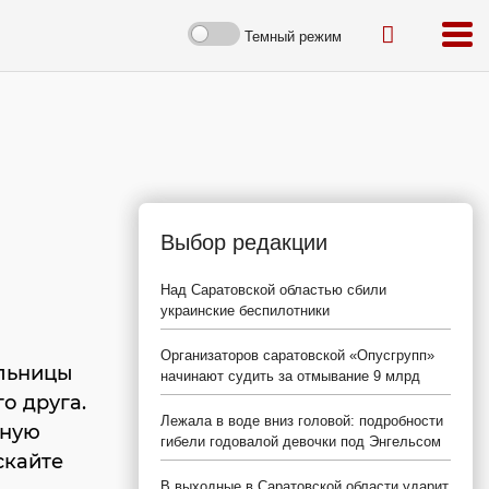
Темный режим
Выбор редакции
Над Саратовской областью сбили
украинские беспилотники
Организаторов саратовской «Опусгрупп»
ельницы
начинают судить за отмывание 9 млрд
о друга.
Лежала в воде вниз головой: подробности
тную
гибели годовалой девочки под Энгельсом
скайте
В выходные в Саратовской области ударит