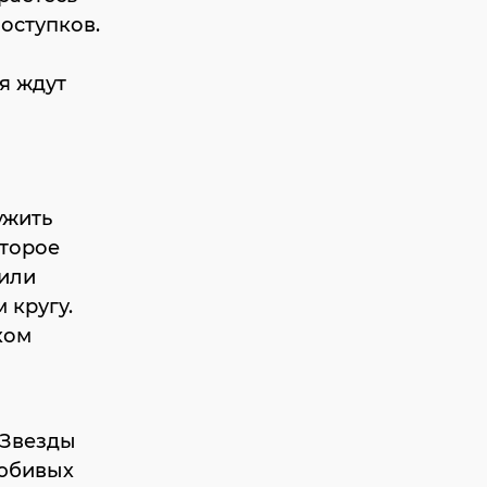
оступков.
я ждут
ужить
оторое
 или
 кругу.
ком
 Звезды
любивых