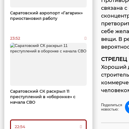
Противоре
связана 
Саратовский аэропорт «Гагарин»
сконцентр
приостановил работу
претворит
себе жела
23:52
вещи. В р
вероятнос
СТРЕЛЕЦ
Хороший д
строитель
коммерче
человеком
Саратовский СК раскрыл 11
преступлений в «оборонке» с
начала СВО
Поделиться
новостью:
22:54