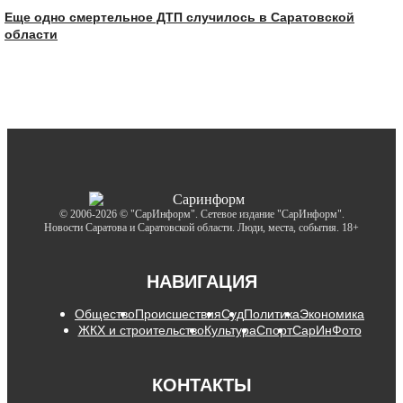
Еще одно смертельное ДТП случилось в Саратовской
области
© 2006-2026 © "СарИнформ". Сетевое издание "СарИнформ".
Новости Саратова и Саратовской области. Люди, места, события. 18+
НАВИГАЦИЯ
Общество
Происшествия
Суд
Политика
Экономика
ЖКХ и строительство
Культура
Спорт
СарИнФото
КОНТАКТЫ