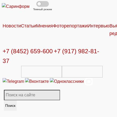
Темный режим
Новости
Статьи
Мнения
Фоторепортажи
Интервью
Вы
ре
+7 (8452) 659-600
+7 (917) 982-81-
37
Поиск