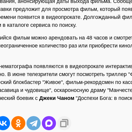
вания, анонсирующая даты выхода фильма. Сообще
авки предложит для просмотра фильм, который поя
ремени появится в видеопрокате. Долгожданный фи
 в каталоге сервиса по поиску.
йся фильм можно арендовать на 48 часов и смотрет
неограниченное количество раз или приобрести кино
нематографа появляются в видеопрокате интеракти
о. В июне телезрители смогут посмотреть триллер "
ский блокбастер "Живое", фильм-рекордсмен по ка
асавица и чудовище", оскароносную драму "Манчесте
еский боевик с
Джеки Чаном
"Доспехи Бога: в поис