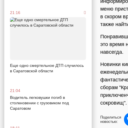
информиро
меню прист
21:16
в скором в
также найти
Понравивши
это время 
навсегда.
Новинки ки
Еще одно смертельное ДТП случилось
в Саратовской области
еженедельн
фантастиче
сборам "Кр
21:04
приключенч
Водитель легковушки погиб в
сокровищ".
столкновении с грузовиком под
Саратовом
Поделиться
новостью:
18:11