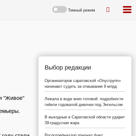
Темный режим
Выбор редакции
Организаторов саратовской «Опусгрупп»
начинают судить за отмывание 9 млрд
и "Живое"
Лежала в воде вниз головой: подробности
гибели годовалой девочки под Энгельсом
ремьеры.
В выходные в Саратовской области ударит
39-градусная жара
 году стали
Роспотребнадзор признал факт