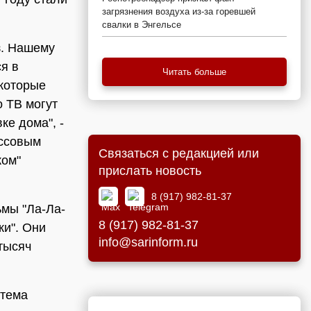
загрязнения воздуха из-за горевшей
свалки в Энгельсе
з. Нашему
я в
Читать больше
 которые
о ТВ могут
ке дома", -
ассовым
Связаться с редакцией или
ком"
прислать новость
8 (917) 982-81-37
мы "Ла-Ла-
8 (917) 982-81-37
ки". Они
info@sarinform.ru
тысяч
стема