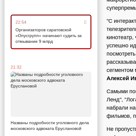
суперпремь
"С интерак
22:54
телезрител
Организаторов саратовской
«Опусгрупп» начинают судить за
кинотеатр,
отмывание 9 млрд
успешно ид
посмотреть
рассказыва
21:32
сегментом 
Алексей И
Самыми поп
Ленд", "Лог
набрали на
фильмов, п
Названы подробности уголовного дела
Не пропуст
московского адвоката Еруслановой