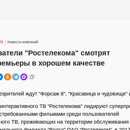
25
Новости компаний
ватели "Ростелекома" смотрят
ремьеры в хорошем качестве
езрителей ждут "Форсаж 8", "Красавица и чудовище" 
 интерактивного ТВ "Ростелекома" лидируют суперп
стребованными фильмами среди пользователей
ного ТВ, проживающих на территории обслуживания
нального филиала "Волга" ПАО "Ростелеком", в 2017