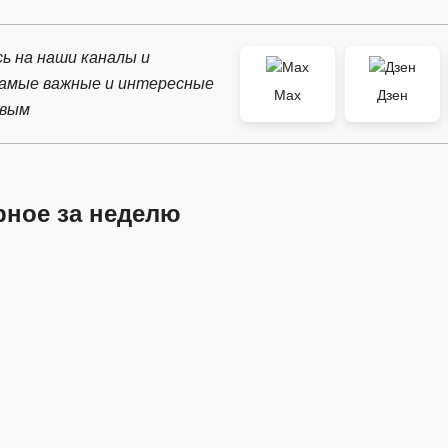
ь на наши каналы и
самые важные и интересные
Max
Дзен
рвым
рное за неделю