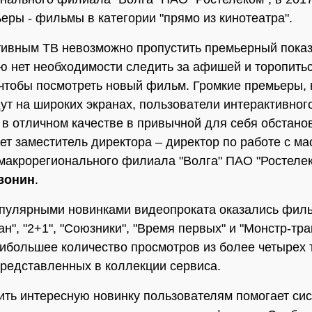
еры - фильмы в категории "прямо из кинотеатра".
тивным ТВ невозможно пропустить премьерный пока
ю нет необходимости следить за афишей и торопитьс
 чтобы посмотреть новый фильм. Громкие премьеры,
ут на широких экранах, пользователи интерактивног
 в отличном качестве в привычной для себя обстанов
ет заместитель директора – директор по работе с м
макрорегионального филиала "Волга" ПАО "Ростеле
вонин
.
улярными новинками видеопроката оказались филь
ан", "2+1", "Союзники", "Время первых" и "Монстр-тра
ибольшее количество просмотров из более четырех 
редставленных в коллекции сервиса.
ить интересную новинку пользователям помогает си