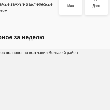
самые важные и интересные
Max
Дзен
рвым
рное за неделю