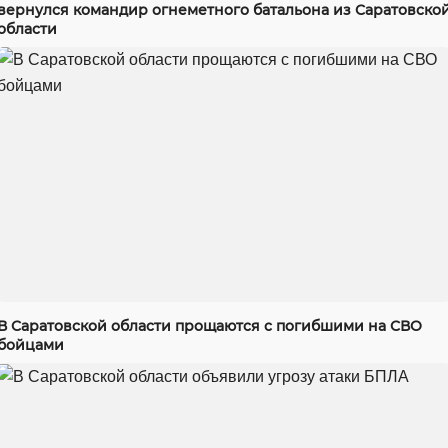
вернулся командир огнеметного батальона из Саратовско
области
В Саратовской области прощаются с погибшими на СВО
бойцами