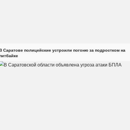
В Саратове полицейские устроили погоню за подростком на
питбайке