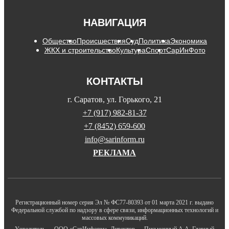
НАВИГАЦИЯ
Общество
Происшествия
Суд
Политика
Экономика
ЖКХ и строительство
Культура
Спорт
СарИнФото
КОНТАКТЫ
г. Саратов, ул. Горького, 21
+7 (917) 982-81-37
+7 (8452) 659-600
info@sarinform.ru
РЕКЛАМА
Регистрационный номер серия Эл № ФС77-80393 от 01 марта 2021 г. выдано
Федеральной службой по надзору в сфере связи, информационных технологий и
массовых коммуникаций.
Учредитель — ООО «СарИнформ». Директор — Письменный А.А. Главный